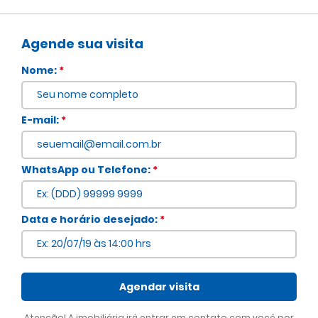
Agende sua visita
Nome:
*
E-mail:
*
WhatsApp ou Telefone:
*
Voltar
Data e horário desejado:
*
Agendar visita
Atenção! A imobiliária irá entrar em contato com você por